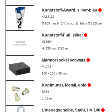
Kunststoff-Award, silber-blau
KA18123
Ø 105 mm, H. 240 mm, f. Emblem Ø 25/50 mm
Kunststoff-Fuß, silber
K13804
H. 135 mm, Ø 85 mm
Marmorsockel schwarz
M1703
100 x 100 x 30 mm
Kopfmutter, Metall, gold
S334
L: 18 mm
Unterlegscheibe, Stahl, HV 140