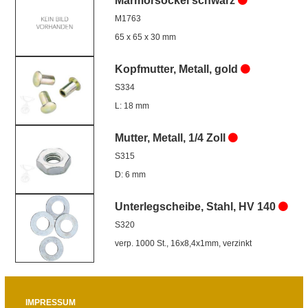
Marmorsockel schwarz
M1763
65 x 65 x 30 mm
Kopfmutter, Metall, gold
S334
L: 18 mm
Mutter, Metall, 1/4 Zoll
S315
D: 6 mm
Unterlegscheibe, Stahl, HV 140
S320
verp. 1000 St., 16x8,4x1mm, verzinkt
IMPRESSUM