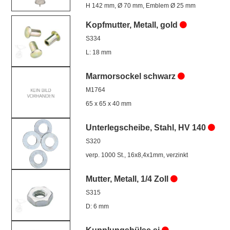
H 142 mm, Ø 70 mm, Emblem Ø 25 mm
Kopfmutter, Metall, gold
S334
L: 18 mm
Marmorsockel schwarz
M1764
65 x 65 x 40 mm
Unterlegscheibe, Stahl, HV 140
S320
verp. 1000 St., 16x8,4x1mm, verzinkt
Mutter, Metall, 1/4 Zoll
S315
D: 6 mm