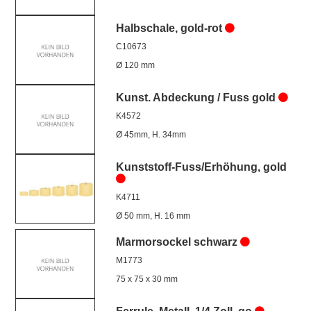
Halbschale, gold-rot
C10673
Ø 120 mm
Kunst. Abdeckung / Fuss gold
K4572
Ø 45mm, H. 34mm
Kunststoff-Fuss/Erhöhung, gold
K4711
Ø 50 mm, H. 16 mm
Marmorsockel schwarz
M1773
75 x 75 x 30 mm