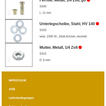
Ferrule, Metall, 1/4 Zoll, go
S340
L: 11 mm
Unterlegscheibe, Stahl, HV 140
S320
verp. 1000 St., 16x8,4x1mm, verzinkt
Mutter, Metall, 1/4 Zoll
S315
D: 6 mm
IMPRESSUM
AGB
Lieferbedingungen