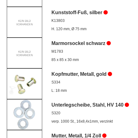
Kunststoff-Fuß, silber
K13803
H. 120 mm, Ø 75 mm
Marmorsockel schwarz
M1783
85 x 85 x 30 mm
Kopfmutter, Metall, gold
S334
L: 18 mm
Unterlegscheibe, Stahl, HV 140
S320
verp. 1000 St., 16x8,4x1mm, verzinkt
Mutter, Metall, 1/4 Zoll