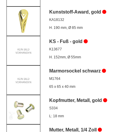
Kunststoff-Award, gold
KA18132
H. 190 mm, Ø 85 mm
KS - Fuß - gold
K13677
H. 152mm, Ø 55mm
Marmorsockel schwarz
M1764
65 x 65 x 40 mm
Kopfmutter, Metall, gold
S334
L: 18 mm
Mutter, Metall, 1/4 Zoll