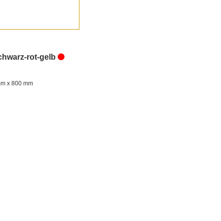
hwarz-rot-gelb
 mm x 800 mm