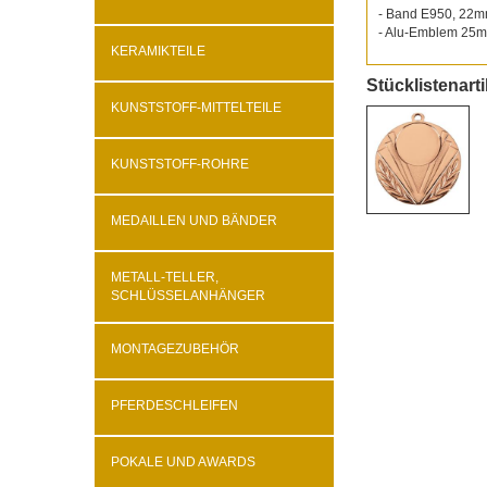
- Band E950, 22mm
- Alu-Emblem 25m
KERAMIKTEILE
Stücklistenarti
KUNSTSTOFF-MITTELTEILE
KUNSTSTOFF-ROHRE
MEDAILLEN UND BÄNDER
METALL-TELLER,
SCHLÜSSELANHÄNGER
MONTAGEZUBEHÖR
PFERDESCHLEIFEN
POKALE UND AWARDS