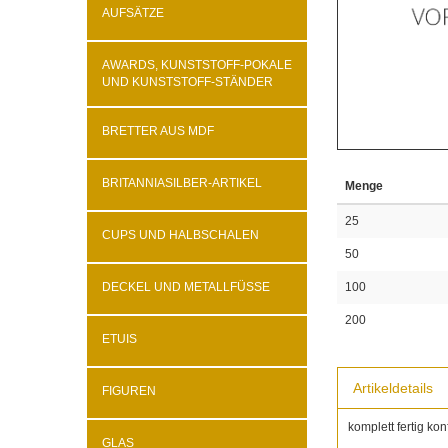
AUFSÄTZE
AWARDS, KUNSTSTOFF-POKALE
UND KUNSTSTOFF-STÄNDER
BRETTER AUS MDF
BRITANNIASILBER-ARTIKEL
Menge
25
CUPS UND HALBSCHALEN
50
DECKEL UND METALLFÜSSE
100
200
ETUIS
Artikeldetails
FIGUREN
komplett fertig konf
GLAS