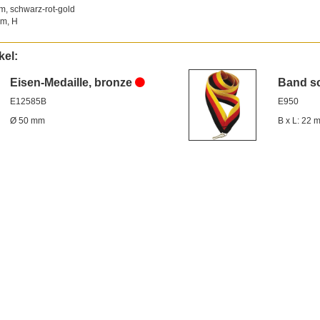
, schwarz-rot-gold
m, H
kel:
Eisen-Medaille, bronze
Band sc
E12585B
E950
Ø 50 mm
B x L: 22