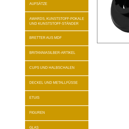
AUFSÄTZE
AWARDS, KUNSTSTOFF-POKALE
UND KUNSTSTOFF-STÄNDER
BRETTER AUS MDF
BRITANNIASILBER-ARTIKEL
CUPS UND HALBSCHALEN
DECKEL UND METALLFÜSSE
ETUIS
FIGUREN
GLAS