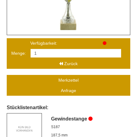
Verfügbarkeit:
Menge:
Zurück
Merkzettel
Anfrage
Stücklistenartikel:
Gewindestange
S187
187,5 mm