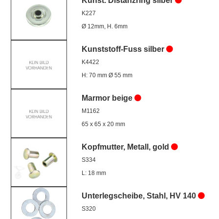
Kunst. Distanzring silber
K227
Ø 12mm, H. 6mm
Kunststoff-Fuss silber
K4422
H: 70 mm Ø 55 mm
Marmor beige
M1162
65 x 65 x 20 mm
Kopfmutter, Metall, gold
S334
L: 18 mm
Unterlegscheibe, Stahl, HV 140
S320