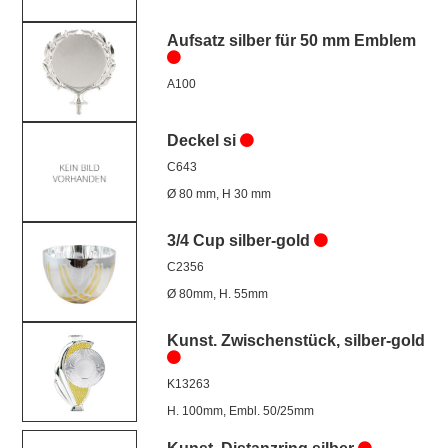
Aufsatz silber für 50 mm Emblem
A100
Deckel si
C643
Ø 80 mm, H 30 mm
3/4 Cup silber-gold
C2356
Ø 80mm, H. 55mm
Kunst. Zwischenstück, silber-gold
K13263
H. 100mm, Embl. 50/25mm