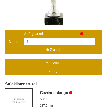
Verfügbarkeit:
Menge:
Zurück
Merkzettel
Anfrage
Stücklistenartikel:
Gewindestange
S187
187,5 mm