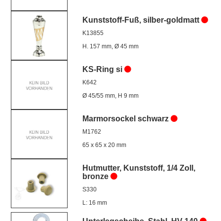
Kunststoff-Fuß, silber-goldmatt
K13855
H. 157 mm, Ø 45 mm
KS-Ring si
K642
Ø 45/55 mm, H 9 mm
Marmorsockel schwarz
M1762
65 x 65 x 20 mm
Hutmutter, Kunststoff, 1/4 Zoll,
bronze
S330
L: 16 mm