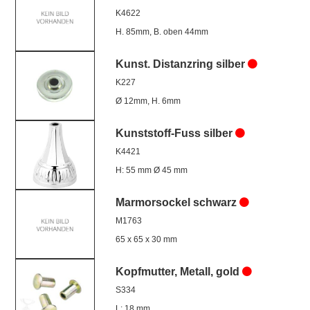
K4622
H. 85mm, B. oben 44mm
Kunst. Distanzring silber
K227
Ø 12mm, H. 6mm
Kunststoff-Fuss silber
K4421
H: 55 mm Ø 45 mm
Marmorsockel schwarz
M1763
65 x 65 x 30 mm
Kopfmutter, Metall, gold
S334
L: 18 mm