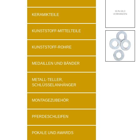
KERAMIKTEILE
KUNSTSTOFF-MITTELTEILE
KUNSTSTOFF-ROHRE
MEDAILLEN UND BÄNDER
METALL-TELLER,
SCHLÜSSELANHÄNGER
MONTAGEZUBEHÖR
PFERDESCHLEIFEN
POKALE UND AWARDS