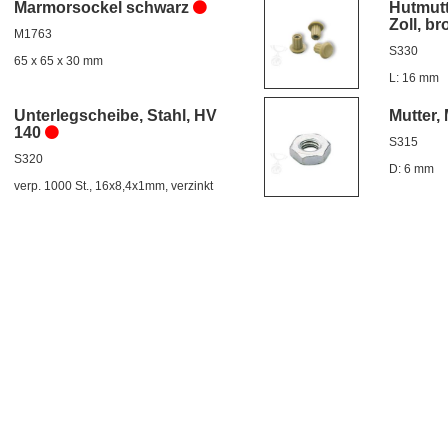
Marmorsockel schwarz
Hutmutt
Zoll, b
M1763
S330
65 x 65 x 30 mm
L: 16 mm
Unterlegscheibe, Stahl, HV
Mutter, 
140
S315
S320
D: 6 mm
verp. 1000 St., 16x8,4x1mm, verzinkt