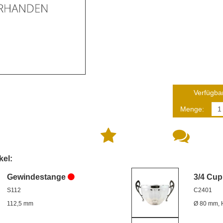
Verfügbar
Menge:
kel:
Gewindestange
3/4 Cup
S112
C2401
112,5 mm
Ø 80 mm, 