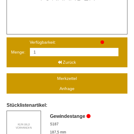
Verfügbarkeit:
Menge:
Zurück
Merkzettel
Anfrage
Stücklistenartikel:
Gewindestange
S187
187,5 mm