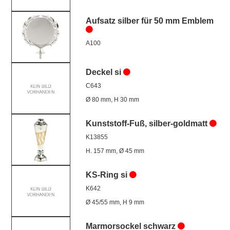
Aufsatz silber für 50 mm Emblem
A100
Deckel si
C643
Ø 80 mm, H 30 mm
Kunststoff-Fuß, silber-goldmatt
K13855
H. 157 mm, Ø 45 mm
KS-Ring si
K642
Ø 45/55 mm, H 9 mm
Marmorsockel schwarz