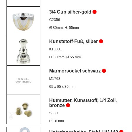
3/4 Cup silber-gold
C2356
Ø 80mm, H. 55mm
Kunststoff-Fuß, silber
K13801
H. 80 mm, Ø 55 mm
Marmorsockel schwarz
M1763
65 x 65 x 30 mm
Hutmutter, Kunststoff, 1/4 Zoll,
bronze
S330
L: 16 mm