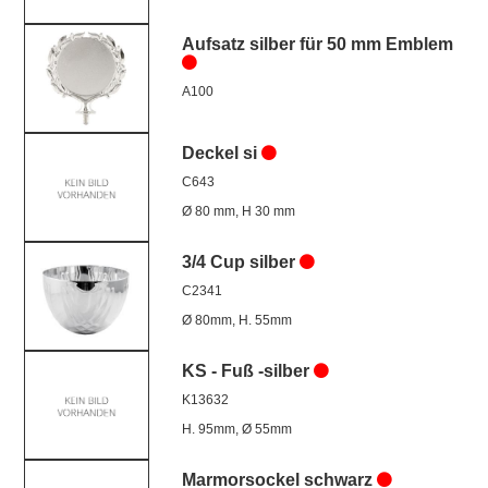
Aufsatz silber für 50 mm Emblem
A100
Deckel si
C643
Ø 80 mm, H 30 mm
3/4 Cup silber
C2341
Ø 80mm, H. 55mm
KS - Fuß -silber
K13632
H. 95mm, Ø 55mm
Marmorsockel schwarz