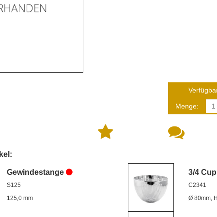
Verfügbar
Menge:
kel:
Gewindestange
3/4 Cup
S125
C2341
125,0 mm
Ø 80mm, 