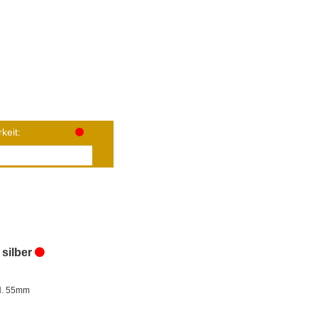
keit:
 silber
H. 55mm