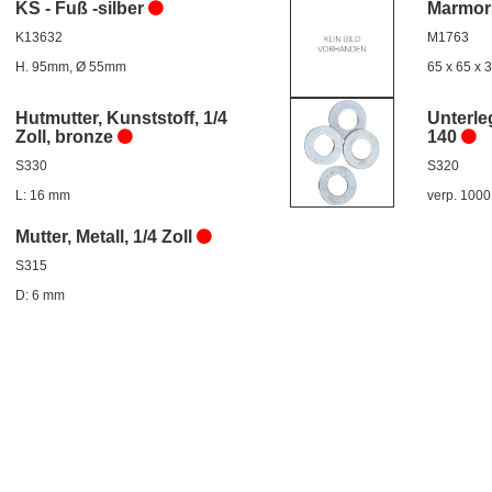
KS - Fuß -silber
Marmor
K13632
M1763
H. 95mm, Ø 55mm
65 x 65 x
Hutmutter, Kunststoff, 1/4
Unterle
Zoll, bronze
140
S330
S320
L: 16 mm
verp. 1000
Mutter, Metall, 1/4 Zoll
S315
D: 6 mm