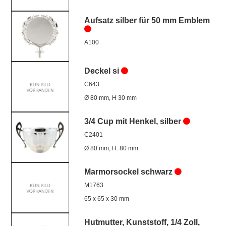
Aufsatz silber für 50 mm Emblem
A100
Deckel si
C643
Ø 80 mm, H 30 mm
3/4 Cup mit Henkel, silber
C2401
Ø 80 mm, H. 80 mm
Marmorsockel schwarz
M1763
65 x 65 x 30 mm
Hutmutter, Kunststoff, 1/4 Zoll,