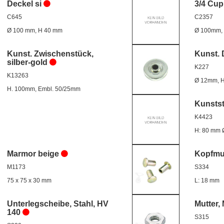
Deckel si
3/4 Cup
C645
C2357
Ø 100 mm, H 40 mm
Ø 100mm,
Kunst. Zwischenstück,
Kunst. 
silber-gold
K227
K13263
Ø 12mm, 
H. 100mm, Embl. 50/25mm
Kunstst
K4423
H: 80 mm 
Marmor beige
Kopfmut
M1173
S334
75 x 75 x 30 mm
L: 18 mm
Unterlegscheibe, Stahl, HV
Mutter, 
140
S315