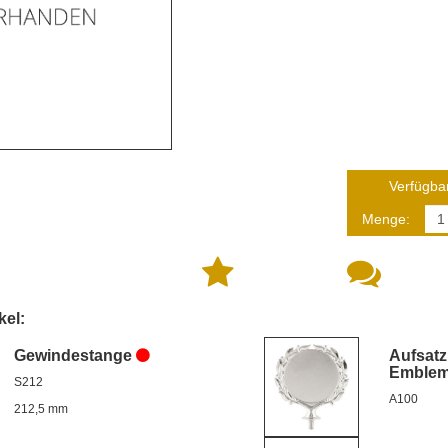
Verfügbar
Menge:
kel:
Gewindestange
Aufsatz
Emble
S212
A100
212,5 mm