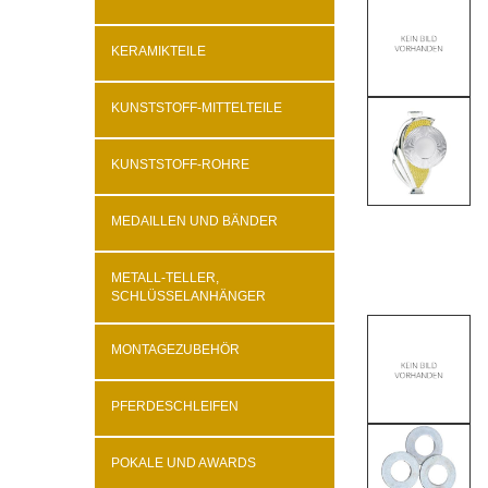
KERAMIKTEILE
KUNSTSTOFF-MITTELTEILE
KUNSTSTOFF-ROHRE
MEDAILLEN UND BÄNDER
METALL-TELLER,
SCHLÜSSELANHÄNGER
MONTAGEZUBEHÖR
PFERDESCHLEIFEN
POKALE UND AWARDS