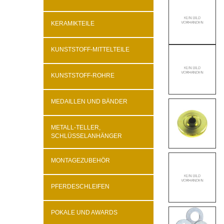
KERAMIKTEILE
KUNSTSTOFF-MITTELTEILE
KUNSTSTOFF-ROHRE
MEDAILLEN UND BÄNDER
METALL-TELLER,
SCHLÜSSELANHÄNGER
MONTAGEZUBEHÖR
PFERDESCHLEIFEN
POKALE UND AWARDS