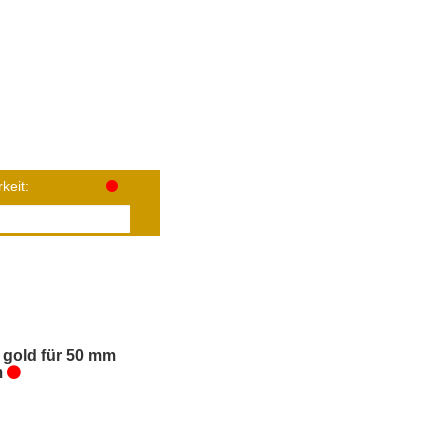
keit:
 gold für 50 mm
m