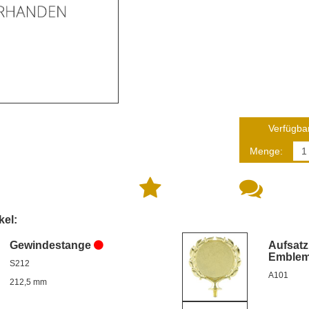
Verfügbar
Menge:
kel:
Gewindestange
Aufsatz
Emble
S212
A101
212,5 mm