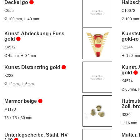
Deckel go
Halbsch
C655
C10672
Ø 100 mm, H 40 mm
Ø 100 mm
Kunst. Abdeckung / Fuss
Kunstst
gold
gold-ro
K4572
K2244
Ø 45mm, H. 34mm
H. 120 mm
Kunst. Distanzring gold
Kunst. 
gold
K228
K4574
Ø 12mm, H. 6mm
Ø 65mm, 
Marmor beige
Hutmutt
Zoll, b
M1173
S330
75 x 75 x 30 mm
L: 16 mm
Unterlegscheibe, Stahl, HV
Mutter, 