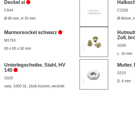
Deckel si
Halbsch
C644
C2292
Ø 90 mm, H 35 mm
Ø 90mm, 
Marmorsockel schwarz
Hutmutt
Zoll, b
M1763
S330
65 x 65 x 30 mm
L: 16 mm
Unterlegscheibe, Stahl, HV
Mutter, 
140
S315
S320
D: 6 mm
verp. 1000 St., 16x8,4x1mm, verzinkt