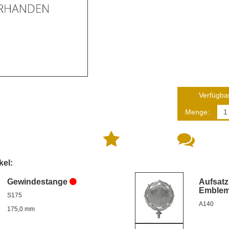
Verfügbar
Menge:
kel:
Gewindestange
Aufsatz
Emble
S175
A140
175,0 mm