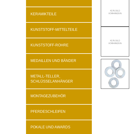
KERAMIKTEILE
KUNSTSTOFF-MITTELTEILE
KUNSTSTOFF-ROHRE
MEDAILLEN UND BÄNDER
METALL-TELLER,
SCHLÜSSELANHÄNGER
MONTAGEZUBEHÖR
PFERDESCHLEIFEN
POKALE UND AWARDS