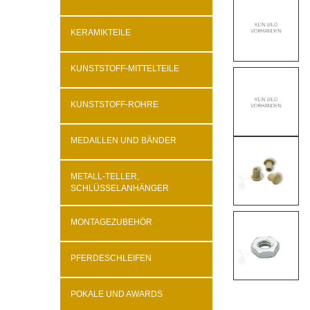
KERAMIKTEILE
KUNSTSTOFF-MITTELTEILE
KUNSTSTOFF-ROHRE
MEDAILLEN UND BÄNDER
METALL-TELLER,
SCHLÜSSELANHÄNGER
MONTAGEZUBEHÖR
PFERDESCHLEIFEN
POKALE UND AWARDS