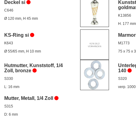
Deckel si
Kunstst
goldmat
C646
K13856
Ø 120 mm, H 45 mm
H. 177 mm
KS-Ring si
Marmor
K643
M1773
Ø 55/65 mm, H 10 mm
75 x 75 x
Hutmutter, Kunststoff, 1/4
Unterle
Zoll, bronze
140
S330
S320
L: 16 mm
verp. 1000
Mutter, Metall, 1/4 Zoll
S315
D: 6 mm