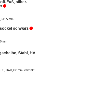
off-Fuß, silber-
t
, Ø 55 mm
sockel schwarz
 30 mm
gscheibe, Stahl, HV
 St., 16x8,4x1mm, verzinkt