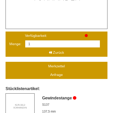
Verfügbarkeit:
Menge:
Zurück
Merkzettel
Anfrage
Stücklistenartikel:
Gewindestange
S137
137,5 mm