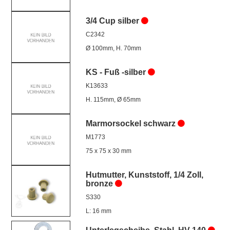
3/4 Cup silber
C2342
Ø 100mm, H. 70mm
KS - Fuß -silber
K13633
H. 115mm, Ø 65mm
Marmorsockel schwarz
M1773
75 x 75 x 30 mm
Hutmutter, Kunststoff, 1/4 Zoll,
bronze
S330
L: 16 mm