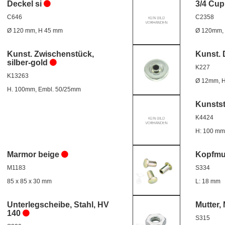
Deckel si
3/4 Cup
C646
C2358
Ø 120 mm, H 45 mm
Ø 120mm,
Kunst. Zwischenstück,
Kunst. 
silber-gold
K227
K13263
Ø 12mm, 
H. 100mm, Embl. 50/25mm
Kunstst
K4424
H: 100 mm
Marmor beige
Kopfmut
M1183
S334
85 x 85 x 30 mm
L: 18 mm
Unterlegscheibe, Stahl, HV
Mutter, 
140
S315