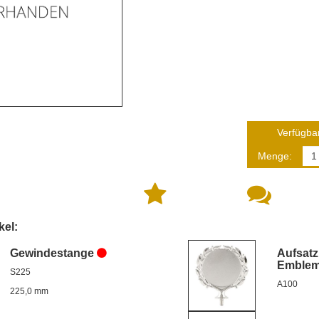
Verfügbar
Menge:
kel:
Gewindestange
Aufsatz
Emble
S225
A100
225,0 mm