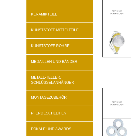
KERAMIKTEILE
KUNSTSTOFF-MITTELTEILE
KUNSTSTOFF-ROHRE
MEDAILLEN UND BÄNDER
METALL-TELLER,
SCHLÜSSELANHÄNGER
MONTAGEZUBEHÖR
PFERDESCHLEIFEN
POKALE UND AWARDS