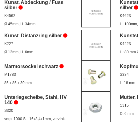
Kunst. Abdeckung / Fuss
Kunstst
silber
silber
K4562
K4623
Ø 45mm, H. 34mm
H. 100mm,
Kunst. Distanzring silber
Kunstst
K227
K4423
Ø 12mm, H. 6mm
H: 80 mm 
Marmorsockel schwarz
Kopfmut
M1783
S334
85 x 85 x 30 mm
L: 18 mm
Unterlegscheibe, Stahl, HV
Mutter, 
140
S315
S320
D: 6 mm
verp. 1000 St., 16x8,4x1mm, verzinkt