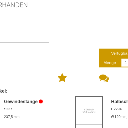
Verfügbar
Menge:
kel:
Gewindestange
Halbsch
S237
C2294
237,5 mm
Ø 120mm,