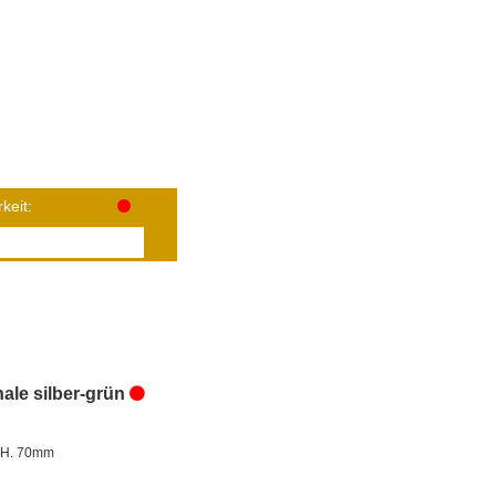
keit:
ale silber-grün
 H. 70mm