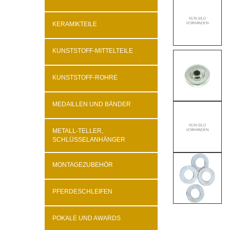
KERAMIKTEILE
KUNSTSTOFF-MITTELTEILE
KUNSTSTOFF-ROHRE
MEDAILLEN UND BÄNDER
METALL-TELLER,
SCHLÜSSELANHÄNGER
MONTAGEZUBEHÖR
PFERDESCHLEIFEN
POKALE UND AWARDS