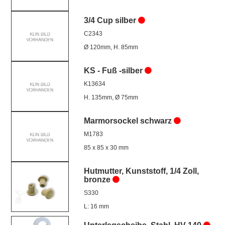
3/4 Cup silber
C2343
Ø 120mm, H. 85mm
KS - Fuß -silber
K13634
H. 135mm, Ø 75mm
Marmorsockel schwarz
M1783
85 x 85 x 30 mm
Hutmutter, Kunststoff, 1/4 Zoll,
bronze
S330
L: 16 mm