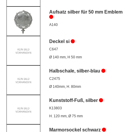
Aufsatz silber für 50 mm Emblem
A140
Deckel si
C647
Ø 140 mm, H 50 mm
Halbschale, silber-blau
C2475
Ø 140mm, H. 80mm
Kunststoff-Fuß, silber
K13803
H. 120 mm, Ø 75 mm
Marmorsockel schwarz