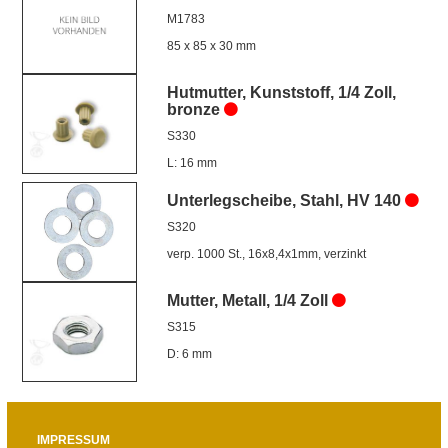
M1783
85 x 85 x 30 mm
Hutmutter, Kunststoff, 1/4 Zoll,
bronze
S330
L: 16 mm
Unterlegscheibe, Stahl, HV 140
S320
verp. 1000 St., 16x8,4x1mm, verzinkt
Mutter, Metall, 1/4 Zoll
S315
D: 6 mm
IMPRESSUM