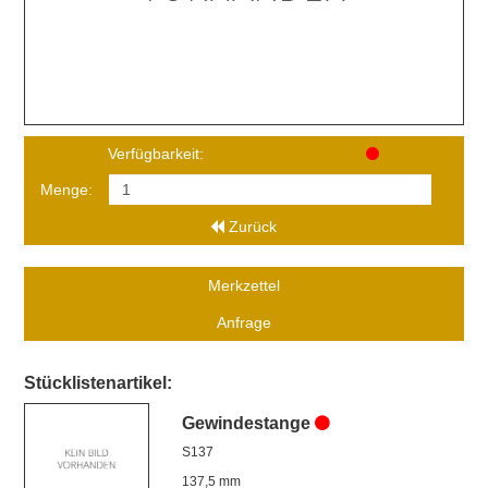
Verfügbarkeit:
Menge:
Zurück
Merkzettel
Anfrage
Stücklistenartikel:
Gewindestange
S137
137,5 mm