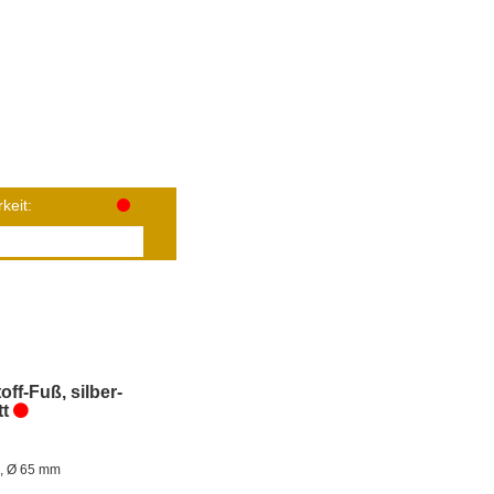
keit:
off-Fuß, silber-
t
, Ø 65 mm