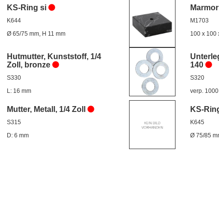
KS-Ring si
Marmor
K644
M1703
Ø 65/75 mm, H 11 mm
100 x 100
Hutmutter, Kunststoff, 1/4
Unterle
Zoll, bronze
140
S330
S320
L: 16 mm
verp. 1000
Mutter, Metall, 1/4 Zoll
KS-Ring
S315
K645
D: 6 mm
Ø 75/85 m