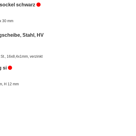
sockel schwarz
 x 30 mm
gscheibe, Stahl, HV
 St., 16x8,4x1mm, verzinkt
 si
m, H 12 mm