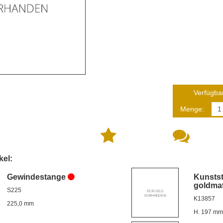
Verfügbar
Menge:
kel:
Gewindestange
Kunstst
goldmat
S225
K13857
225,0 mm
H. 197 mm