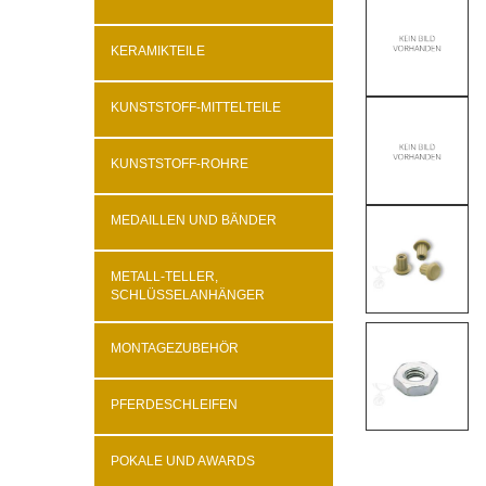
KERAMIKTEILE
KUNSTSTOFF-MITTELTEILE
KUNSTSTOFF-ROHRE
MEDAILLEN UND BÄNDER
METALL-TELLER,
SCHLÜSSELANHÄNGER
MONTAGEZUBEHÖR
PFERDESCHLEIFEN
POKALE UND AWARDS