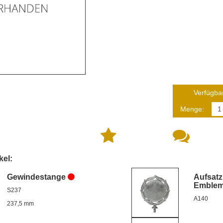
Verfügbar
Menge:
kel:
Gewindestange
Aufsatz
Emble
S237
A140
237,5 mm