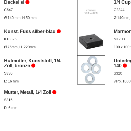
Deckel si
3/4 Cup
C647
C2344
Ø 140 mm, H 50 mm
Ø 140mm,
Kunst. Fuss silber-blau
Marmor
K13325
M1703
Ø 75mm, H. 220mm
100 x 100
Hutmutter, Kunststoff, 1/4
Unterle
Zoll, bronze
140
S330
S320
L: 16 mm
verp. 1000
Mutter, Metall, 1/4 Zoll
S315
D: 6 mm