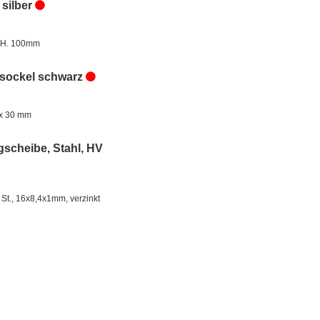
 silber
 H. 100mm
sockel schwarz
 x 30 mm
gscheibe, Stahl, HV
 St., 16x8,4x1mm, verzinkt