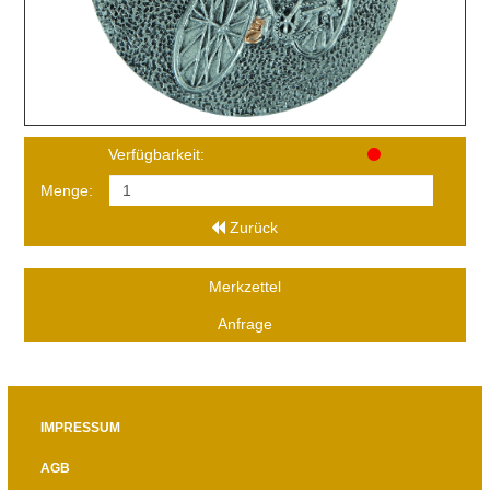
Verfügbarkeit:
Menge:
Zurück
Merkzettel
Anfrage
IMPRESSUM
AGB